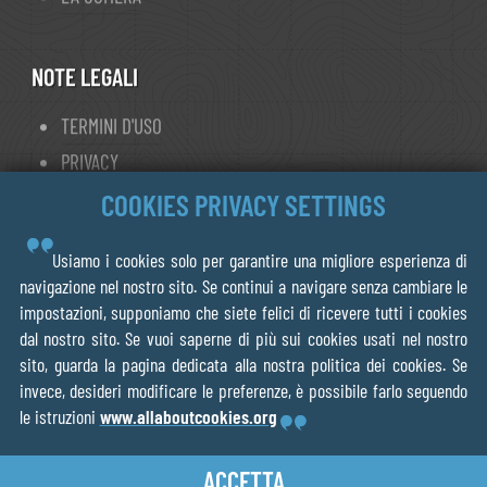
concessione del Privilegio de Vara da parte del
re Filippo IV, Noja fu esentata dal potere della
Junta de las siete Villas, ed ebbe la facoltà di
NOTE LEGALI
nominare i propri alcaldes (sindaci). Con la
TERMINI D'USO
formazione dei comuni costituzionali nel 1822
PRIVACY
la Junta de las siete Villas si divise in quattro
GESTIONE DEI COOKIE
COOKIES PRIVACY SETTINGS
parti: Castillo, Quejo, Ajo e Meruelo e Noja fu
inclusa in Castillo, ma nel 1835 con la riforma
Usiamo i cookies solo per garantire una migliore esperienza di
© 2013- 2026 FORWALK.ORG
amministrativa del regno di Spagna acquistò la
navigazione nel nostro sito. Se continui a navigare senza cambiare le
impostazioni, supponiamo che siete felici di ricevere tutti i cookies
sua indipendenza e fu comune costituzionale
V.O.F Ecotrotter
dal nostro sito. Se vuoi saperne di più sui cookies usati nel nostro
negli attuali confini.
Noja è un punto
856075218B01
© wikipedia
sito, guarda la pagina dedicata alla nostra politica dei cookies. Se
Leiden The Netherlands
tappa su
Il Cammino Del Nord
. Puoi raggiungere
invece, desideri modificare le preferenze, è possibile farlo seguendo
le istruzioni
www.allaboutcookies.org
Santander
in 2 giorni.
ACCETTA