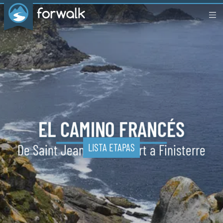
EL
CAMINO
FRANCÉS
LISTA ETAPAS
De Saint Jean Pied
de Port a Finisterre