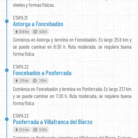
niveles y formas físicas.
ETAPA 21
Astorga a Foncebadón
25.9 km
6:30 h
Comienza en Astorga y termina en Foncebadón. Es largo 25.9 km y
se puede caminar en 6:30 h. Ruta moderada, se requiere buena
forma física
ETAPA 22
Foncebadón a Ponferrada
27.1 km
7:30 h
Comienza en Foncebadón y termina en Ponferrada. Es largo 27.1 km
y se puede caminar en 7:30 h. Ruta moderada, se requiere buena
forma física
ETAPA 23
Ponferrada a Villafranca del Bierzo
23.3 km
5:30 h
Comienza en Ponferrada y termina en Villafranca del Bierzo. Es largo