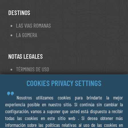
Astorga
DESTINOS
Foncebadón
Ponferrada
LAS VIAS ROMANAS
Villafranca del Bierzo
LA GOMERA
O Cebreiro
Triacastela
NOTAS LEGALES
Sarria
Portomarín
TÉRMINOS DE USO
Palas de Rei
PRIVACY
COOKIES PRIVACY SETTINGS
Arzúa
POLÍTICA DE COOKIES
O Pedrouzo
Nosotros utilizamos cookies para brindarte la mejor
Santiago de Compostela
experiencia posible en nuestro sitio. Si continúa sin cambiar la
Negreira
© 2013- 2026 FORWALK.ORG
configuración, vamos a suponer que usted está dispuesto a recibir
Olveiroa
todas las cookies en este sitio web . Si desea obtener más
V.O.F Ecotrotter
información sobre las políticas relativas al uso de las cookies en
Fisterra