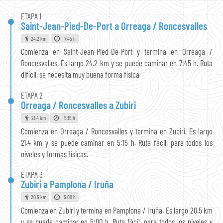
ETAPA 1
Saint-Jean-Pied-De-Port a Orreaga / Roncesvalles
24.2 km
7:45 h
Comienza en Saint-Jean-Pied-De-Port y termina en Orreaga /
Roncesvalles. Es largo 24.2 km y se puede caminar en 7:45 h. Ruta
difícil, se necesita muy buena forma física
ETAPA 2
Orreaga / Roncesvalles a Zubiri
21.4 km
5:15 h
Comienza en Orreaga / Roncesvalles y termina en Zubiri. Es largo
21.4 km y se puede caminar en 5:15 h. Ruta fácil, para todos los
niveles y formas físicas.
ETAPA 3
Zubiri a Pamplona / Iruña
20.5 km
5:00 h
Comienza en Zubiri y termina en Pamplona / Iruña. Es largo 20.5 km
y se puede caminar en 5:00 h. Ruta fácil, para todos los niveles y