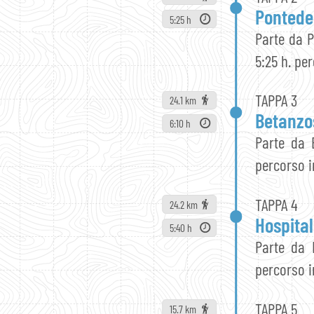
Pontede
5:25 h
Parte da 
5:25 h. pe
TAPPA 3
24.1 km
Betanzo
6:10 h
Parte da 
percorso i
TAPPA 4
24.2 km
Hospita
5:40 h
Parte da 
percorso i
TAPPA 5
15.7 km