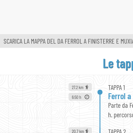
SCARICA LA MAPPA
DEL DA FERROL
A FINISTERRE E MUXI
Le tap
TAPPA 1
27.2 km
Ferrol 
6:50 h
Parte da F
h. percors
TAPPA 2
20.7 km