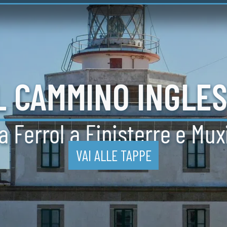
L
CAMMINO
INGLE
a Ferrol a
Finisterre e Mux
VAI ALLE TAPPE