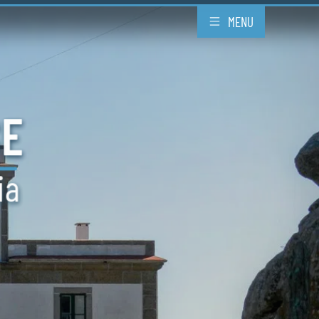
MENU
SE
ia